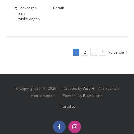
Toevoegen
Details
aan
winkelwagen
1
2
…
4
Volgende
© Copyright 2014 -
2026 | Created by
Web-H
| Alle Rechten
Voorbehouden | Powered by
Buuroo.com
Trustpilot
Facebook
Instagram