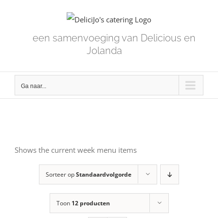
Skip
to
content
een samenvoeging van Delicious en
Jolanda
Ga naar...
Shows the current week menu items
Sorteer op
Standaardvolgorde
Toon
12 producten