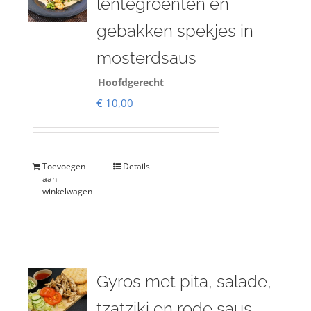
lentegroenten en
gebakken spekjes in
mosterdsaus
Hoofdgerecht
€
10,00
Toevoegen
Details
aan
winkelwagen
Gyros met pita, salade,
tzatziki en rode saus