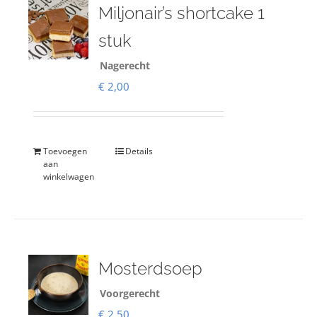
Miljonair’s shortcake 1
stuk
Nagerecht
€
2,00
Toevoegen
Details
aan
winkelwagen
Mosterdsoep
Voorgerecht
€
2,50