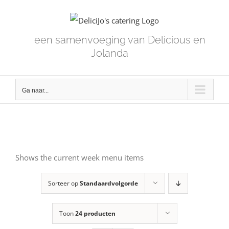
Skip
to
content
een samenvoeging van Delicious en
Jolanda
Ga naar...
Shows the current week menu items
Sorteer op
Standaardvolgorde
Toon
24 producten