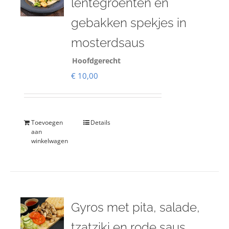
lentegroenten en
gebakken spekjes in
mosterdsaus
Hoofdgerecht
€
10,00
Toevoegen
Details
aan
winkelwagen
Gyros met pita, salade,
tzatziki en rode saus