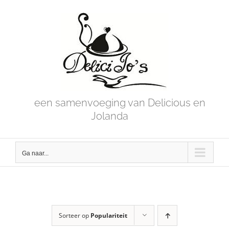
Skip
to
content
een samenvoeging van Delicious en
Jolanda
Ga naar...
Sorteer op
Populariteit