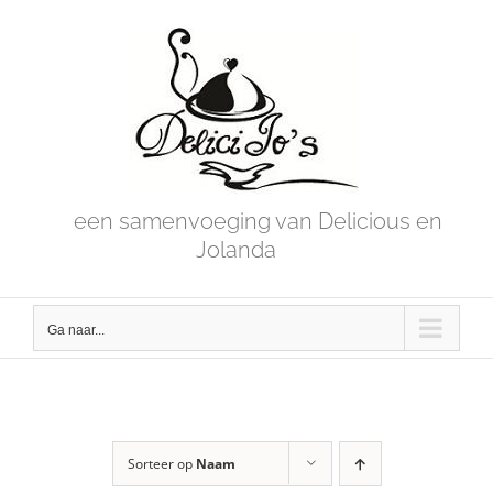
Skip
to
content
een samenvoeging van Delicious en
Jolanda
Ga naar...
Sorteer op
Naam