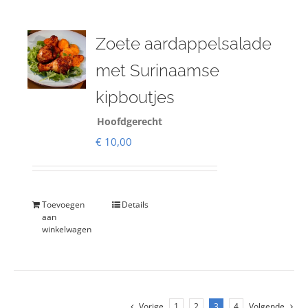
Zoete aardappelsalade
met Surinaamse
kipboutjes
Hoofdgerecht
€
10,00
Toevoegen
Details
aan
winkelwagen
Vorige
1
2
3
4
Volgende