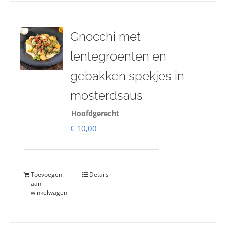
Gnocchi met
lentegroenten en
gebakken spekjes in
mosterdsaus
Hoofdgerecht
€
10,00
Toevoegen
Details
aan
winkelwagen