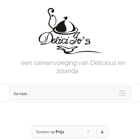
Skip
to
content
een samenvoeging van Delicious en
Jolanda
Ga naar...
Sorteer op
Prijs