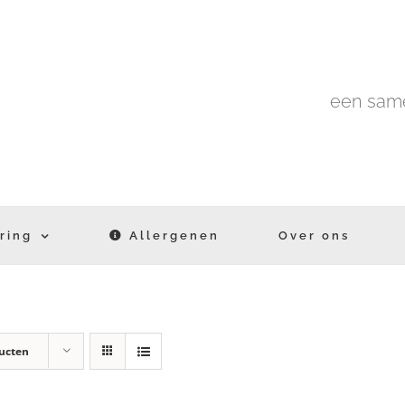
een same
ring
Allergenen
Over ons
ucten