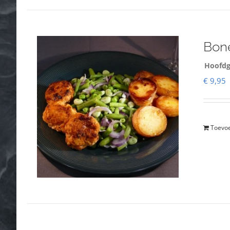
Bone
Hoofdg
€
9,95
Toevo