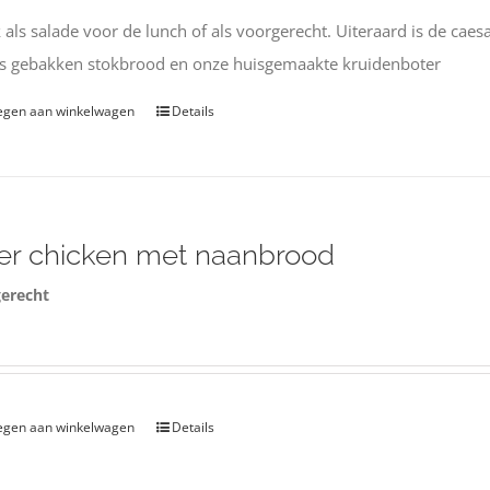
k als salade voor de lunch of als voorgerecht. Uiteraard is de caes
rs gebakken stokbrood en onze huisgemaakte kruidenboter
egen aan winkelwagen
Details
er chicken met naanbrood
erecht
0
egen aan winkelwagen
Details