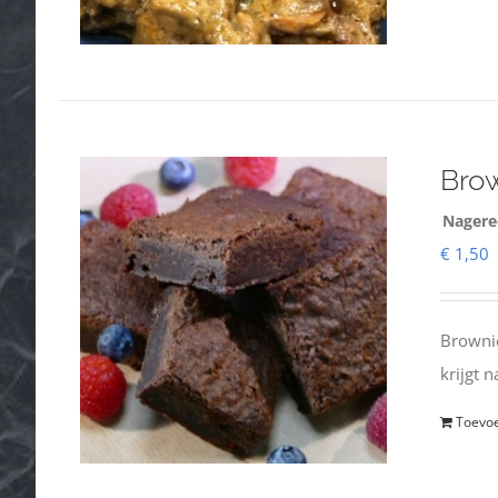
Brow
Nagere
€
1,50
Brownie
krijgt 
Toevo