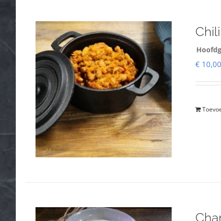
Chil
Hoofdg
€
10,0
Toevo
Cha