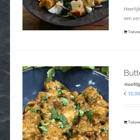
Heerlij
een ve
Toevo
Butt
Hoofdg
€
10,0
Toevo