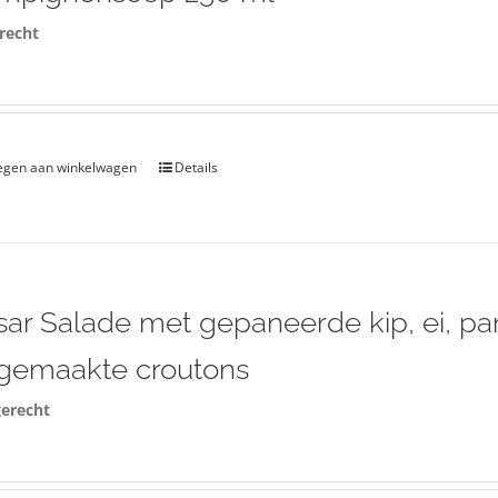
recht
egen aan winkelwagen
Details
ar Salade met gepaneerde kip, ei, p
sgemaakte croutons
erecht
0