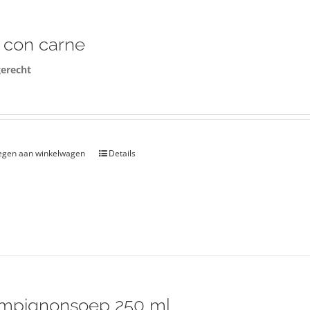
i con carne
erecht
0
egen aan winkelwagen
Details
mpignonsoep 250 ml