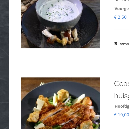
Voorge
€
2,50
Toevo
Ceas
hui
Hoofdg
€
10,0