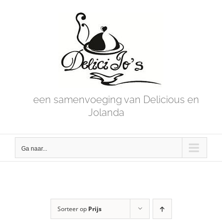
Skip
to
content
een samenvoeging van Delicious en
Jolanda
Ga naar...
Sorteer op
Prijs