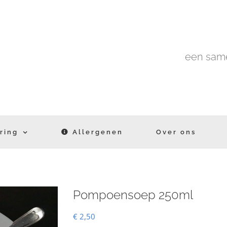
een same
ring
Allergenen
Over ons
Pompoensoep 250ml
€
2,50