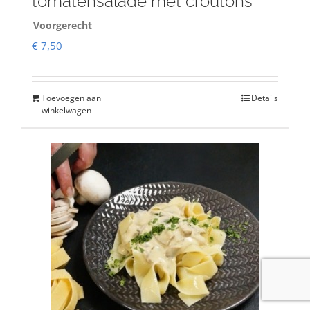
tomatensalade met croutons
Voorgerecht
€
7,50
Toevoegen aan
Details
winkelwagen