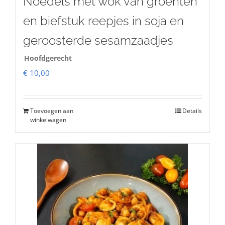
Noedels met wok van groenten
en biefstuk reepjes in soja en
geroosterde sesamzaadjes
Hoofdgerecht
€
10,00
Toevoegen aan
Details
winkelwagen