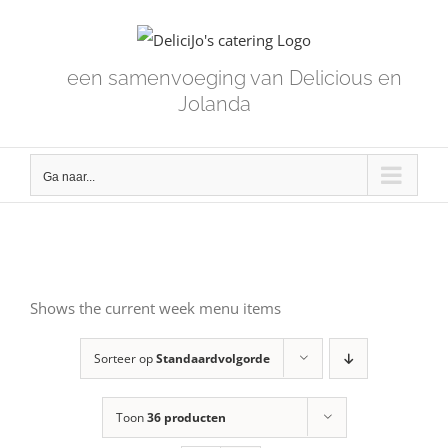
Skip
to
content
een samenvoeging van Delicious en
Jolanda
Ga naar...
Shows the current week menu items
Sorteer op
Standaardvolgorde
Toon
36 producten